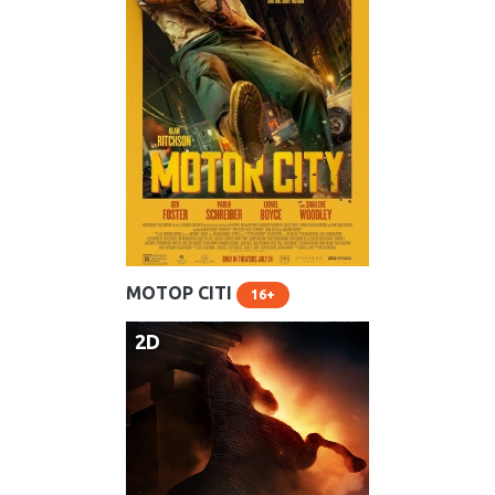
МОТОР СІТІ
Розклад на сьогодні
16
Зал Кораловий
2D
15:50