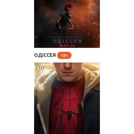
ОДІССЕЯ
Розклад на сьогодні
12
Зал Ультрамарин
3D
17:20