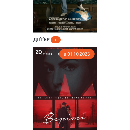
ДІҐҐЕР
2D
з 01.10.2026