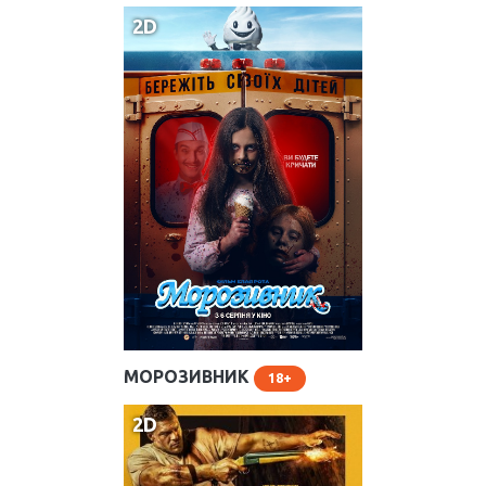
12:10
,
14:00
2D
МОРОЗИВНИК
Розклад на сьогодні
18
Зал Ультрамарин
2D
20:30