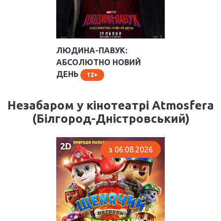
ЛЮДИНА-ПАВУК:
Розклад на сьогодні
АБСОЛЮТНО НОВИЙ
Зал Кораловий
ДЕНЬ
12
17:40
,
20:20
Зал Ультрамарин
Незабаром у кінотеатрі Atmosfera
12:00
,
14:40
(Білгород-Дністровський)
2D
з 06.08.2026