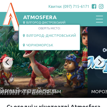
Квитки: (097) 715-6171
ATMOSFERA
БІЛГОРОД-ДНІСТРОВСЬКИЙ
ОБЕРІТЬ МІСТО:
БІЛГОРОД-ДНІСТРОВСЬКИЙ
ЧОРНОМОРСЬК
МОРОЗИВНИК
Сьогодні у кінотеатрі Atmosfera