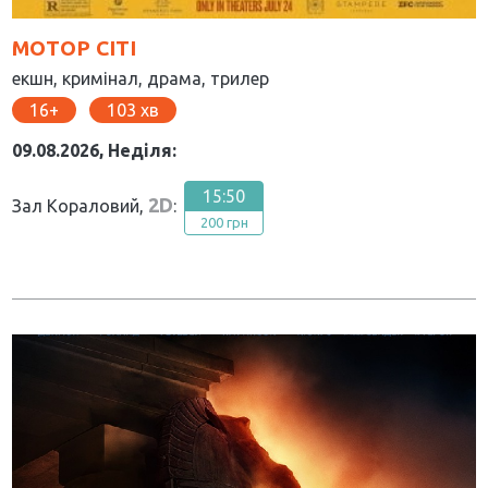
МОТОР СІТІ
екшн, кримінал, драма, трилер
16
103
09.08.2026, Неділя:
15:50
2D
Зал Кораловий,
:
200 грн