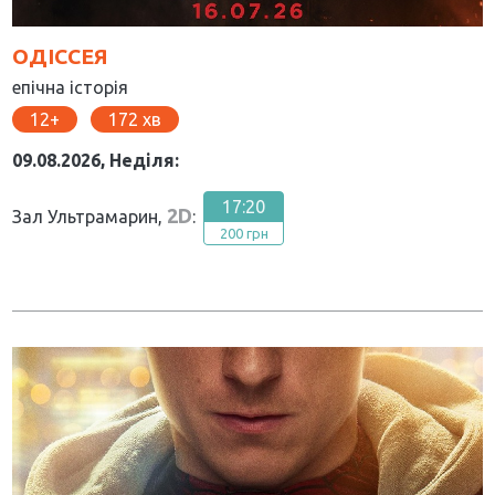
ОДІССЕЯ
епічна історія
12
172
09.08.2026, Неділя:
17:20
2D
Зал Ультрамарин,
:
200 грн